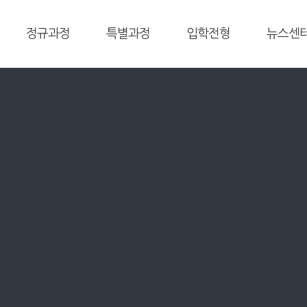
정규과정
특별과정
입학전형
뉴스센