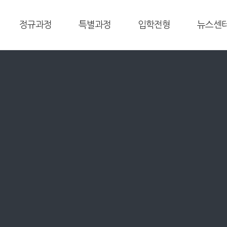
정규과정
특별과정
입학전형
뉴스센