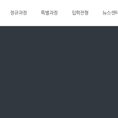
정규과정
특별과정
입학전형
뉴스센