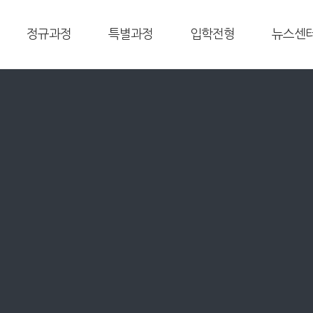
정규과정
특별과정
입학전형
뉴스센