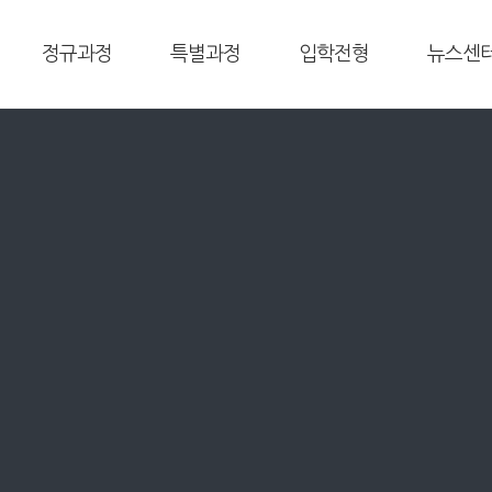
정규과정
특별과정
입학전형
뉴스센