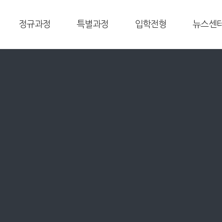
정규과정
특별과정
입학전형
뉴스센