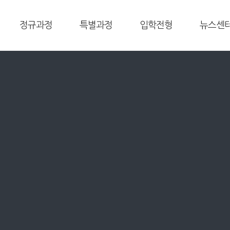
정규과정
특별과정
입학전형
뉴스센